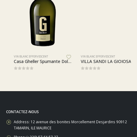
VIN BLANC EFFERVESCENT
VIN BLANC EFFERVESCENT
Casa Gheller Spumante Dolce
VILLA SANDI LA GIOIOSA 0.0 SANS ALCOOL VEGAN
0
sur 5
0
sur 5
CONTACTEZ-NOUS
Address:
12 avenue des bonites Morcellement Desjardins 90912
TAMARIN, ILE MAURICE
Phone:
(+230) 57 64 57 37