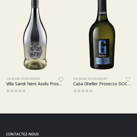
VIN BLANC EFFERVESCENT
VIN BLANC EFFERVESCENT
Villa Sandi Nero Asolo Prosecco Superiore DOCG Extra Brut
Casa Gheller Prosecco DOC Treviso Spumante Millesimato
0
sur 5
0
sur 5
CONTACTEZ-NOUS