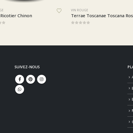
VIN ROUGE
VIN ROU
Terrae Toscanae Toscana Rosso Bio/Biologique Cantina dei Vini Tipici dell’Aretino
0
sur 5
0
sur 
SUIVEZ-NOUS
PL