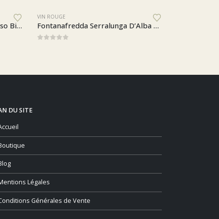
GE
VIN ROUGE
Fontanafredda Serralunga D’Alba Barolo DOCG Renaissance 2018
5
0
sur 5
AN DU SITE
Accueil
Boutique
Blog
Mentions Légales
Conditions Générales de Vente