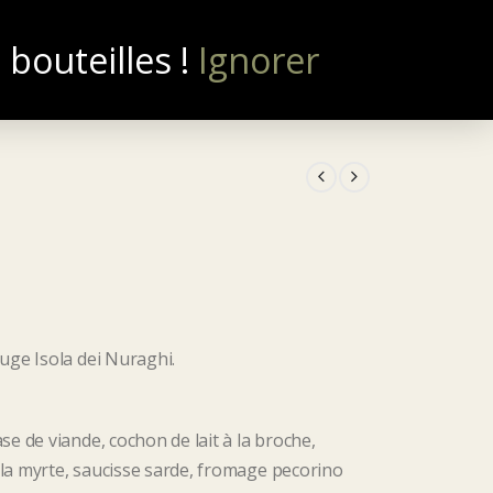
bouteilles !
Ignorer
0
NOUS CONTACTER
uge Isola dei Nuraghi.
e de viande, cochon de lait à la broche,
à la myrte, saucisse sarde, fromage pecorino