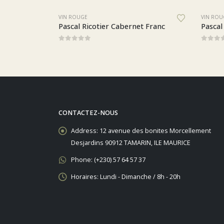
IN ROUGE
VIN ROUGE
ascal Ricotier Cabernet Franc
Pascal Ricotier Chinon
sur 5
0
sur 5
CONTACTEZ-NOUS
Address:
12 avenue des bonites Morcellement
Desjardins 90912 TAMARIN, ILE MAURICE
Phone:
(+230) 57 64 57 37
Horaires:
Lundi - Dimanche / 8h - 20h