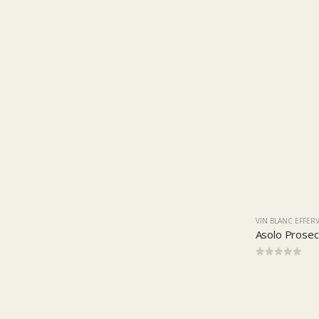
VIN BLANC EFFER
Asolo Prosecc
0
sur 5