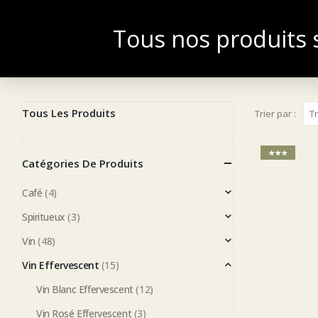
Tous nos produits s
ACCUEIL
BOU
FRANÇAIS
Tous Les Produits
Trier par :
★★★
Catégories De Produits
Café
(4)
Spiritueux
(3)
Vin
(48)
Vin Effervescent
(15)
Vin Blanc Effervescent
(12)
Vin Rosé Effervescent
(3)