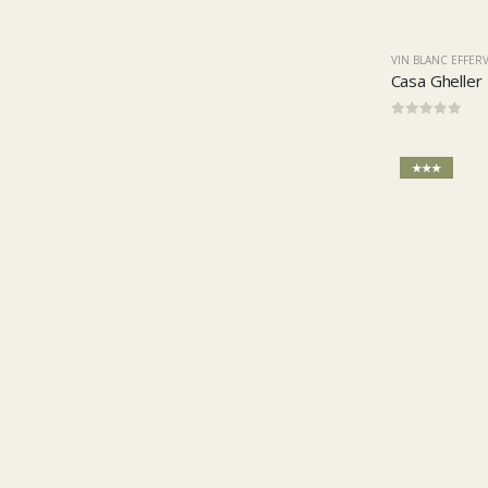
VIN BLANC EFFER
Casa Ghelle
0
sur 5
★★★