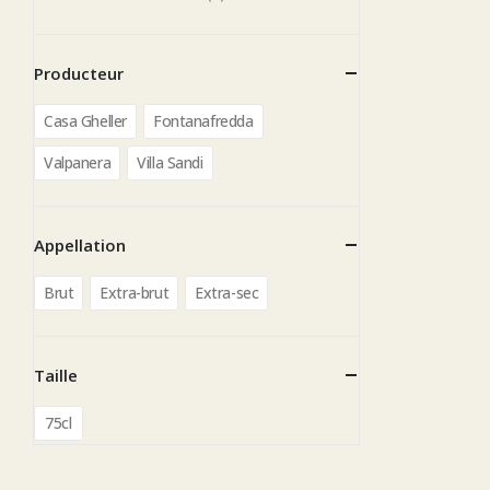
Producteur
Casa Gheller
Fontanafredda
Valpanera
Villa Sandi
Appellation
Brut
Extra-brut
Extra-sec
Taille
75cl